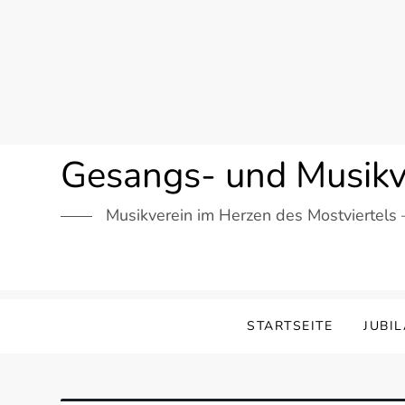
Skip
to
content
Gesangs- und Musikv
Musikverein im Herzen des Mostviertels 
STARTSEITE
JUBI