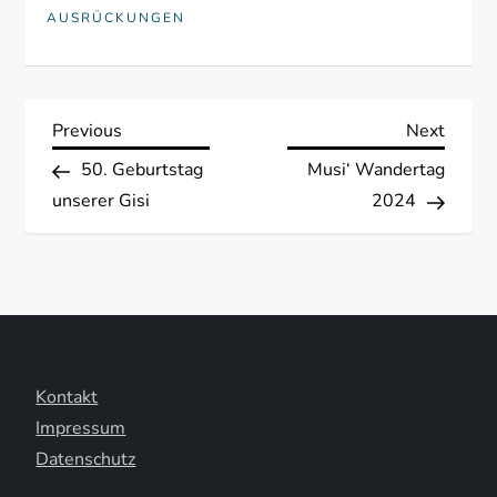
AUSRÜCKUNGEN
B
Previous
Next
Previous
Next
Post
Post
50. Geburtstag
Musi‘ Wandertag
e
unserer Gisi
2024
i
t
r
a
Kontakt
Impressum
g
Datenschutz