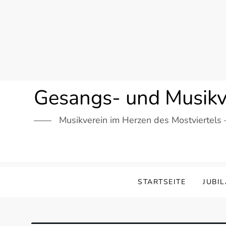
Skip
to
content
Gesangs- und Musikv
Musikverein im Herzen des Mostviertels 
STARTSEITE
JUBI